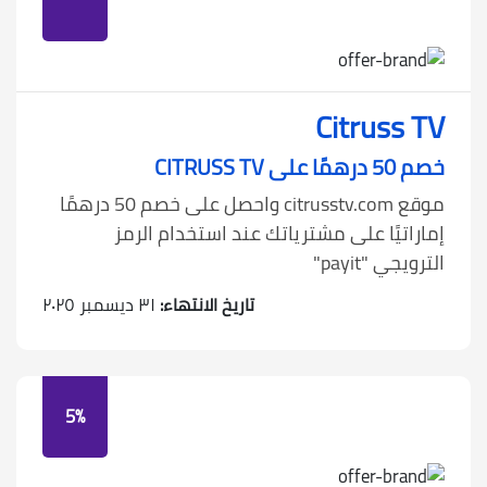
Citruss TV
خصم 50 درهمًا على CITRUSS TV
موقع citrusstv.com واحصل على خصم 50 درهمًا
إماراتيًا على مشترياتك عند استخدام الرمز
الترويجي "payit"
تاريخ الانتهاء:
٣١ ديسمبر ٢٠٢٥
5%