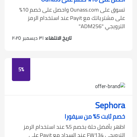
تسوق على Ounass.com واحصل على خصم 10٪
على مشترياتك مع Payit عند استخدام الرمز
الترويجي "ADM256"
تاريخ الانتهاء:
٣١ ديسمبر ٢٠٢٥
5%
Sephora
خصم ثابت 5٪ من سيفورا
اظهر بأفضل حلة بخصم 5٪ عند استخدام الرمز
الترويجي FW134 عند السداد مع Payit على