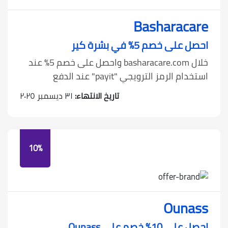
Basharacare
احصل على خصم 5٪ في بشرة كير
خلال basharacare.com واحصل على خصم 5٪ عند
استخدام الرمز الترويجي "payit" عند الدفع
تاريخ الانتهاء:
٣١ ديسمبر ٢٠٢٥
10%
Ounass
احصل على 10٪ خصم على Ounass