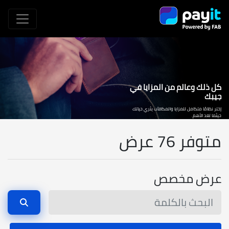
كل ذلك وعالم من المزايا في
جيبك
إختر نظامًا متكامل للمزايا والمكافآت يثري حياتك
حيثما تعد الأهم.
متوفر 76 عرض
عرض مخصص